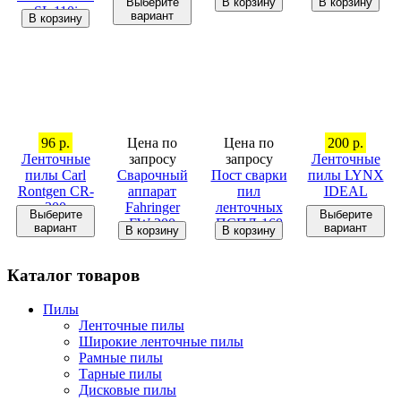
Выберите
В корзину
В корзину
SL 110i
вариант
В корзину
96 р.
Цена по
Цена по
200 р.
Ленточные
запросу
запросу
Ленточные
пилы Carl
Сварочный
Пост сварки
пилы LYNX
Rontgen CR-
аппарат
пил
IDEAL
300
Fahringer
ленточных
Выберите
Выберите
FW-200
ПСПЛ-160
вариант
вариант
В корзину
В корзину
Каталог товаров
Пилы
Ленточные пилы
Широкие ленточные пилы
Рамные пилы
Тарные пилы
Дисковые пилы