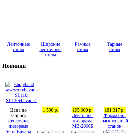
Ленточные
Широкие
Рамные
Тарные
пилы
ленточные
пилы
пилы
пилы
Новинки
Цена по
1 500 р.
195 000 р.
181 317 р.
запросу
Ленточная
Форматно-
Ленточная
пилорама
раскроечный
пилорама
МВ-2000Б
станок
Serra Bavaria
MJ6116Z