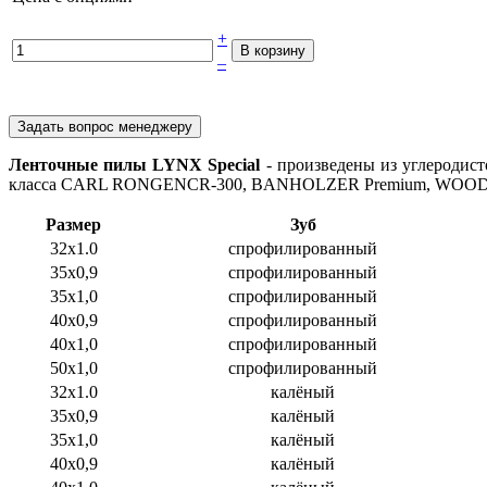
+
В корзину
–
Задать вопрос менеджеру
Ленточные пилы LYNX Special
- произведены из углеродист
класса CARL RONGENCR-300, BANHOLZER Premium, WOOD-
Размер
Зуб
32x1.0
спрофилированный
35x0,9
спрофилированный
35x1,0
спрофилированный
40x0,9
спрофилированный
40x1,0
спрофилированный
50x1,0
спрофилированный
32x1.0
калёный
35x0,9
калёный
35x1,0
калёный
40x0,9
калёный